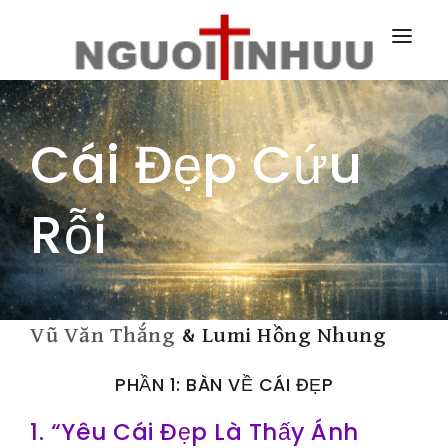
TRANG NHÀ
Cái Đẹp Cứu
TRANG CHÍNH
TRANG HÀNG NGÀY
Rỗi
TRANG NGOÀI
Vũ Văn Thắng
& Lumi Hồng Nhung
PHẦN 1: BÀN VỀ CÁI ĐẸP
1. “Yêu Cái Đẹp Là Thấy Ánh