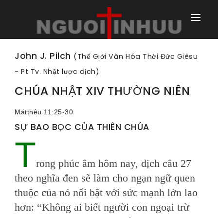
TRANG NHÀ
John J. Pilch
(Thế Giới Văn Hóa Thời Đức Giêsu
- Pt Tv. Nhật lược dịch)
TRANG CHÍNH
CHÚA NHẬT XIV THƯỜNG NIÊN
TRANG HÀNG NGÀY
Mátthêu 11:25-30
TRANG NGOÀI
SỰ BAO BỌC CỦA THIÊN CHÚA
T
rong phúc âm hôm nay, dịch câu 27
theo nghĩa đen sẽ làm cho ngạn ngữ quen
thuộc của nó nổi bật với sức mạnh lớn lao
hơn: “Không ai biết người con ngoại trừ