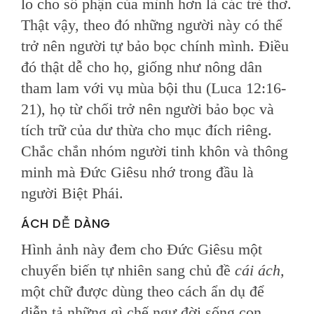
lo cho số phận của mình hơn là các trẻ thơ.
Thật vậy, theo đó những người này có thể
trở nên người tự bảo bọc chính mình. Điều
đó thật dễ cho họ, giống như nông dân
tham lam với vụ mùa bội thu (Luca 12:16-
21), họ từ chối trở nên người bảo bọc và
tích trữ của dư thừa cho mục đích riêng.
Chắc chắn nhóm người tinh khôn và thông
minh mà Đức Giêsu nhớ trong đầu là
người Biệt Phái.
ÁCH DỄ DÀNG
Hình ảnh này đem cho Đức Giêsu một
chuyển biến tự nhiên sang chủ đề
cái ách,
một chữ được dùng theo cách ẩn dụ để
diễn tả những gì chế ngự đời sống con