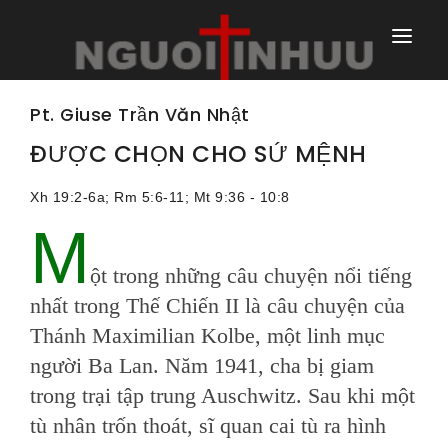
TRANG NHÀ
Pt. Giuse Trần Văn Nhật
TRANG CHÍNH
ĐƯỢC CHỌN CHO SỨ MỆNH
TRANG HÀNG NGÀY
Xh 19:2-6a; Rm 5:6-11; Mt 9:36 - 10:8
M
TRANG NGOÀI
ột trong những câu chuyện nổi tiếng
nhất trong Thế Chiến II là câu chuyện của
Thánh Maximilian Kolbe, một linh mục
người Ba Lan. Năm 1941, cha bị giam
trong trại tập trung Auschwitz. Sau khi một
tù nhân trốn thoát, sĩ quan cai tù ra hình