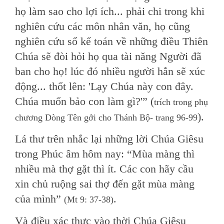
họ làm sao cho lợi ích... phải chi trong khi
nghiên cứu các môn nhân văn, họ cũng
nghiên cứu sổ kế toán về những điều Thiên
Chúa sẽ đòi hỏi họ qua tài năng Người đã
ban cho họ! lúc đó nhiều người hẳn sẽ xúc
động... thốt lên: 'Lạy Chúa này con đây.
Chúa muốn bảo con làm gì?'” (
trích trong phụ
).
chương Dòng Tên gởi cho Thánh Bộ- trang 96-99
Lá thư trên nhắc lại những lời Chúa Giêsu
trong Phúc âm hôm nay: “Mùa màng thì
nhiều mà thợ gặt thì ít. Các con hãy cầu
xin chủ ruộng sai thợ đến gặt mùa màng
của mình”
.
(Mt 9: 37-38)
Và điều xác thực vào thời Chúa Giêsu