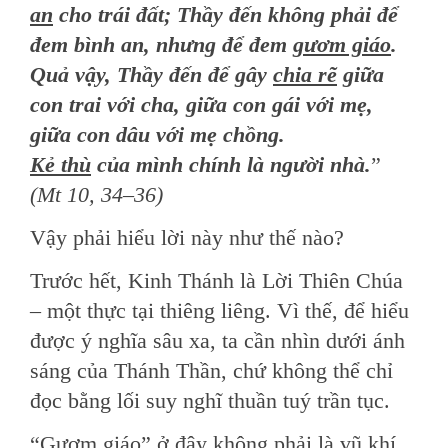
an
cho trái đất; Thầy đến không phải để
đem bình an, nhưng để đem
gươm giáo
.
Quả vậy, Thầy đến để gây
chia rẽ
giữa
con trai với cha, giữa con gái với mẹ,
giữa con dâu với mẹ chồng.
Kẻ thù
của mình chính là người nhà.
”
(Mt 10, 34–36)
Vậy phải hiểu lời này như thế nào?
Trước hết, Kinh Thánh là Lời Thiên Chúa
– một thực tại thiêng liêng. Vì thế, để hiểu
được ý nghĩa sâu xa, ta cần nhìn dưới ánh
sáng của Thánh Thần, chứ không thể chỉ
đọc bằng lối suy nghĩ thuần tuý trần tục.
“Gươm giáo” ở đây không phải là vũ khí