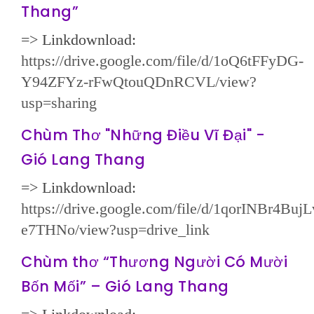
Thang”
=> Linkdownload:
https://drive.google.com/file/d/1oQ6tFFyDG-
Y94ZFYz-
rFwQtouQDnRCVL/view?
usp=sharing
Chùm Thơ "Những Điều Vĩ Đại" -
Gió Lang Thang
=> Linkdownload:
https://drive.google.com/file/d/1qorINBr4Buj
e7THNo/view?usp=drive_link
Chùm thơ “Thương Người Có Mười
Bốn Mối” – Gió Lang Thang