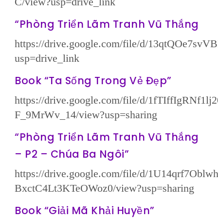
C/view?usp=drive_link
“Phòng Triển Lãm Tranh Vũ Thắng
https://drive.google.com/file/d/13qtQOe
usp=drive_link
Book “Ta Sống Trong Vẻ Đẹp”
https://drive.google.com/file/d/1fTIffIgRNf1l
F_9MrWv_14/view?usp=sharing
“Phòng Triển Lãm Tranh Vũ Thắng
– P2 – Chúa Ba Ngôi”
https://drive.google.com/file/d/1U14qrf7Oblw
BxctC4Lt3KTeOWoz0/view?usp=sharing
Book “Giải Mã Khải Huyền”