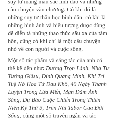
suy tư mang màu sắc linh đạo và những
câu chuyện văn chương. Có khi đó là
những suy tư thần học bình dân, có khi là
những hình ảnh và biểu tượng được dùng
để diễn tả những thao thức sâu xa của tâm
hồn, cũng có khi chỉ là một câu chuyện
nhỏ về con người và cuộc sống.
Một số tác phẩm và sáng tác của anh có
thể kể đến như:
Đường Trọn Lành
,
Nhà Tư
Tưởng Giêsu
,
Đỉnh Quang Minh
,
Khi Trí
Tuệ Nở Hoa Từ Đau Khổ
,
40 Ngày Thanh
Luyện Trong Lửa Mến
,
Mạn Đàm Ánh
Sáng
,
Dự Báo Cuộc Chiến Trong Thiên
Niên Kỷ Thứ 3
,
Trên Núi Tabor Của Đời
Sống
, cùng một số truyện ngắn và tác