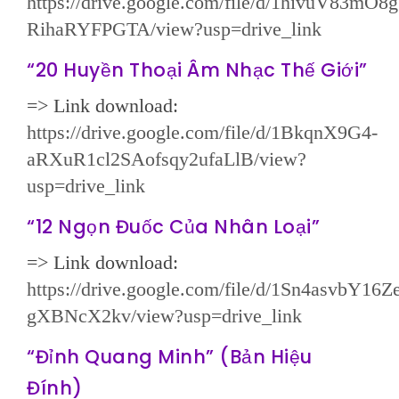
https://drive.google.com/file/d/1hivuV83m
RihaRYFPGTA/view?usp=drive_link
“20 Huyền Thoại Âm Nhạc Thế Giới”
=> Link download:
https://drive.google.com/file/d/1BkqnX9G4-
aRXuR1cl2SAofsqy2ufaLlB/view?
usp=drive_link
“12 Ngọn Đuốc Của Nhân Loại”
=> Link download:
https://drive.google.com/file/d/1Sn4asvbY1
gXBNcX2kv/view?usp=drive_link
“Đỉnh Quang Minh” (Bản Hiệu
Đính)