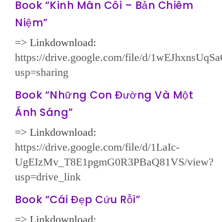
Book “Kinh Mân Côi – Bản Chiêm
Niệm”
=> Linkdownload:
https://drive.google.com/file/d/1wEJhxn
usp=sharing
Book “Những Con Đường Và Một
Ánh Sáng”
=> Linkdownload:
https://drive.google.com/file/d/1LaIc-
UgEIzMv_T8E1pgmG0R3PBaQ81VS/view?
usp=drive_link
Book “Cái Đẹp Cứu Rỗi”
=> Linkdownload: