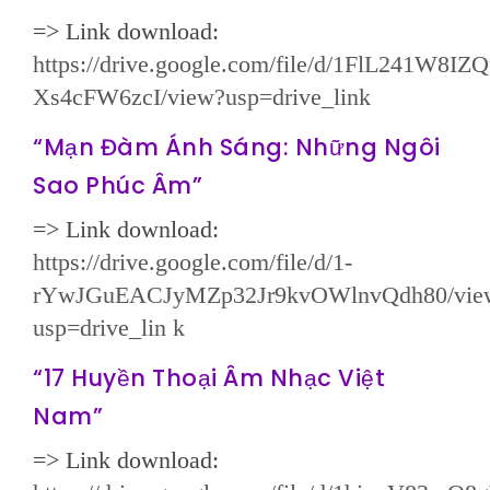
=> Link download:
https://drive.google.com/file/d/1FlL241W8
Xs4cFW6zcI/view?usp=drive_link
“Mạn Đàm Ánh Sáng: Những Ngôi
Sao Phúc Âm”
=> Link download:
https://drive.google.com/file/d/1-
rYwJGuEACJyMZp32Jr9kvOWlnvQdh80/vie
usp=drive_lin
k
“17 Huyền Thoại Âm Nhạc Việt
Nam”
=> Link download: