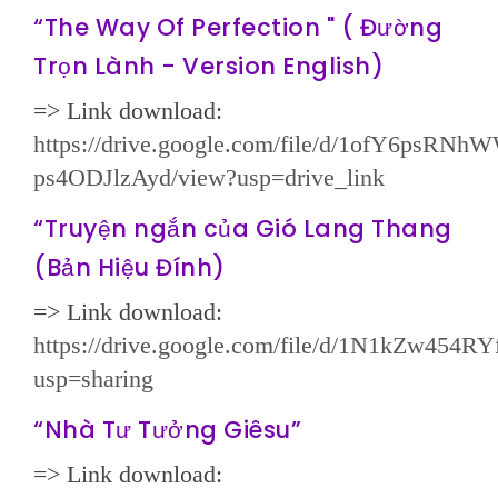
“The Way Of Perfection " ( Đường
Trọn Lành - Version English)
=> Link download:
https://drive.google.com/file/d/1ofY6psR
ps4ODJlzAyd/view?usp=drive_link
“Truyện ngắn của Gió Lang Thang
(Bản Hiệu Đính)
=> Link download:
https://drive.google.com/file/d/1N1kZw4
usp=sharing
“Nhà Tư Tưởng Giêsu”
=> Link download: