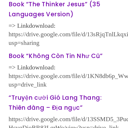
Book “The Thinker Jesus” (35
Languages Version)
=> Linkdownload:
https://drive.google.com/file/d/13sRjqTnlL
usp=sharing
Book “Không Còn Tin Như Cũ”
=> Linkdownload:
https://drive.google.com/file/d/1KN8db6p_
usp=drive_link
“Truyện cười Gió Lang Thang:
Thiên đàng – Địa ngục”
https://drive.google.com/file/d/13SSMD5_3
HcvqDioBR83LqrWo/view?usp=drive_link