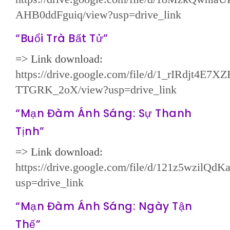
AHB0ddFguiq/view?usp=drive_link
“Buổi Trà Bất Tử”
=> Link download:
https://drive.google.com/file/d/1_rIRdjt4E
TTGRK_2oX/view?usp=drive_link
“Mạn Đàm Ánh Sáng: Sự Thanh
Tịnh”
=> Link download:
https://drive.google.com/file/d/121z5wzilQ
usp=drive_link
“Mạn Đàm Ánh Sáng: Ngày Tận
Thế”