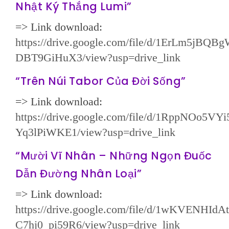
Nhật Ký Thắng Lumi”
=> Link download:
https://drive.google.com/file/d/1ErLm5jBQB
DBT9GiHuX3/view?usp=drive_link
“Trên Núi Tabor Của Đời Sống”
=> Link download:
https://drive.google.com/file/d/1RppNOo5V
Yq3lPiWKE1/view?usp=drive_link
“Mười Vĩ Nhân – Những Ngọn Đuốc
Dẫn Đường Nhân Loại”
=> Link download:
https://drive.google.com/file/d/1wKVENH
C7hj0_pi59R6/view?usp=drive_link