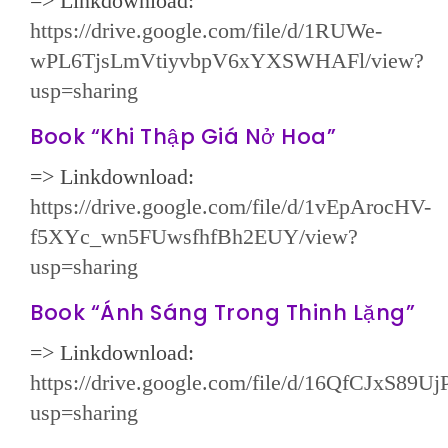
=> Linkdownload:
https://drive.google.com/file/d/1RUWe-
wPL6TjsLmVtiyvbpV6xYXSWHAFl/view?
usp=sharing
Book “Khi Thập Giá Nở Hoa”
=> Linkdownload:
https://drive.google.com/file/d/1vEpArocHV-
f5XYc_wn5FUwsfhfBh2EUY/view?
usp=sharing
Book “Ánh Sáng Trong Thinh Lặng”
=> Linkdownload:
https://drive.google.com/file/d/16QfCJxS
usp=sharing