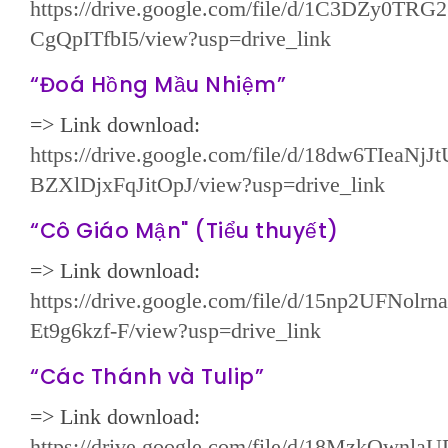
https://drive.google.com/file/d/1C3DZy0TR
CgQpITfbI5/view?usp=drive_link
“Đoá Hồng Mầu Nhiệm”
=> Link download:
https://drive.google.com/file/d/18dw6TIeaNj
BZXlDjxFqJitOpJ/view?usp=drive_link
“Cô Giáo Mận" (Tiểu thuyết)
=> Link download:
https://drive.google.com/file/d/15np2UFNo
Et9g6kzf-F/view?usp=drive_link
“Các Thánh và Tulip”
=> Link download:
https://drive.google.com/file/d/18MzkQwnl