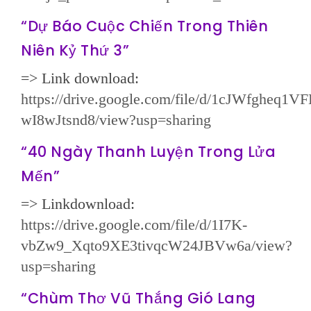
“Dự Báo Cuộc Chiến Trong Thiên
Niên Kỷ Thứ 3”
=> Link download:
https://drive.google.com/file/d/1cJWfgheq
wI8wJtsnd8/view?usp=sharing
“40 Ngày Thanh Luyện Trong Lửa
Mến”
=> Linkdownload:
https://drive.google.com/file/d/1I7K-
vbZw9_Xqto9XE3tivqcW24JBVw6a/view?
usp=sharing
“Chùm Thơ Vũ Thắng Gió Lang