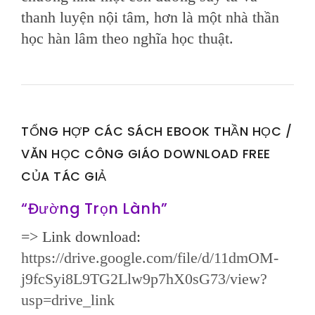
thanh luyện nội tâm, hơn là một nhà thần
học hàn lâm theo nghĩa học thuật.
TỔNG HỢP CÁC SÁCH EBOOK THẦN HỌC /
VĂN HỌC CÔNG GIÁO DOWNLOAD FREE
CỦA TÁC GIẢ
“Đường Trọn Lành”
=> Link download:
https://drive.google.com/file/d/11dmOM-
j9fcSyi8L9TG2Llw9p7hX0sG73/view?
usp=drive_link