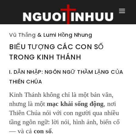
TRANG NHÀ
Vũ Thắng
& Lumi Hồng Nhung
TRANG CHÍNH
BIỂU TƯỢNG CÁC CON SỐ
TRONG KINH THÁNH
TRANG HÀNG NGÀY
I. DẪN NHẬP: NGÔN NGỮ THẦM LẶNG CỦA
TRANG NGOÀI
THIÊN CHÚA
Kinh Thánh không chỉ là một bản văn,
nhưng là một
mạc khải sống động
, nơi
Thiên Chúa nói với con người qua nhiều
tầng ngôn ngữ: lời nói, hình ảnh, biến cố
— và cả
con số
.