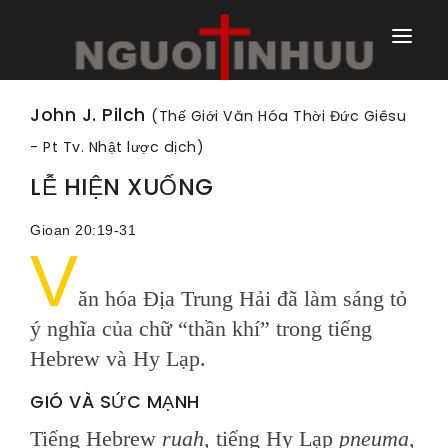
TRANG NHÀ
John J. Pilch
(Thế Giới Văn Hóa Thời Đức Giêsu
- Pt Tv. Nhật lược dịch)
TRANG CHÍNH
LỄ HIỆN XUỐNG
TRANG HÀNG NGÀY
Gioan 20:19-31
TRANG NGOÀI
V
ăn hóa Địa Trung Hải đã làm sáng tỏ
ý nghĩa của chữ “thần khí” trong tiếng
Hebrew và Hy Lạp.
GIÓ VÀ SỨC MẠNH
Tiếng Hebrew
ruah
, tiếng Hy Lạp
pneuma
,