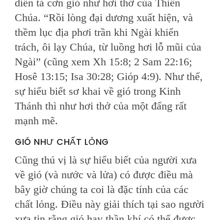
diễn tả cơn gió như hơi thở của Thiên
Chúa. “Rồi lòng đại dương xuất hiện, và
thềm lục địa phơi trần khi Ngài khiển
trách, ôi lạy Chúa, từ luồng hơi lỗ mũi của
Ngài” (cũng xem Xh 15:8; 2 Sam 22:16;
Hosê 13:15; Isa 30:28; Gióp 4:9). Như thế,
sự hiểu biết sơ khai về gió trong Kinh
Thánh thì như hơi thở của một đấng rất
mạnh mẽ.
GIÓ NHƯ CHẤT LỎNG
Cũng thú vị là sự hiểu biết của người xưa
về gió (và nước và lửa) có được điều mà
bây giờ chúng ta coi là đặc tính của các
chất lỏng. Điều này giải thích tại sao người
xưa tin rằng gió hay thần khí có thể được