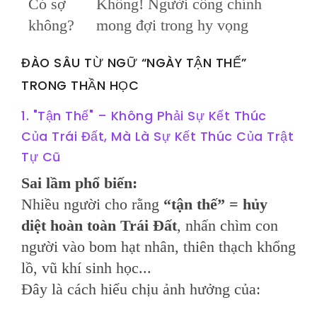
Có sợ
Không! Người công chính
không?
mong đợi trong hy vọng
ĐÀO SÂU TỪ NGỮ “NGÀY TẬN THẾ”
TRONG THẦN HỌC
1. "Tận Thế" – Không Phải Sự Kết Thúc
Của Trái Đất, Mà Là Sự Kết Thúc Của Trật
Tự Cũ
Sai lầm phổ biến:
Nhiều người cho rằng
“tận thế” = hủy
diệt hoàn toàn Trái Đất
, nhấn chìm con
người vào bom hạt nhân, thiên thạch khổng
lồ, vũ khí sinh học...
Đây là cách hiểu chịu ảnh hưởng của: