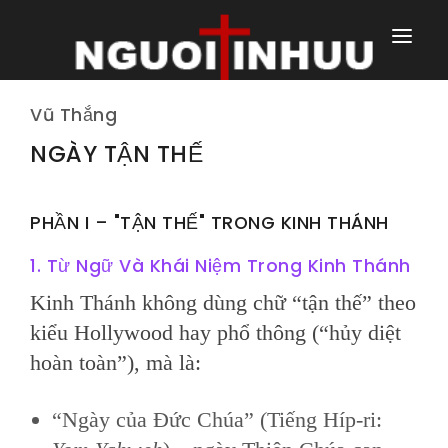
TRANG NHÀ
Vũ Thắng
TRANG CHÍNH
NGÀY TẬN THẾ
TRANG HÀNG NGÀY
PHẦN I – "TẬN THẾ" TRONG KINH THÁNH
TRANG NGOÀI
1. Từ Ngữ Và Khái Niệm Trong Kinh Thánh
Kinh Thánh không dùng chữ “tận thế” theo
kiểu Hollywood hay phổ thông (“hủy diệt
hoàn toàn”), mà là:
“Ngày của Đức Chúa” (Tiếng Híp-ri: