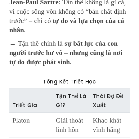
Jean-Paul Sartre
: Tận thế không là gì cả,
vì cuộc sống vốn không có “bản chất định
trước” – chỉ có
tự do và lựa chọn của cá
nhân
.
→ Tận thế chính là
sự bất lực của con
người trước hư vô – nhưng cũng là nơi
tự do được phát sinh
.
Tổng Kết Triết Học
Tận Thế Là
Thái Độ Đề
Triết Gia
Gì?
Xuất
Platon
Giải thoát
Khao khát
linh hồn
vĩnh hằng