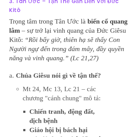
3. Tân Ước – Tận Thế Gắn Liền Với Đức
Kitô
Trọng tâm trong Tân Ước là
biến cố quang
lâm
– sự trở lại vinh quang của Đức Giêsu
Kitô:
“Rồi bấy giờ, thiên hạ sẽ thấy Con
Người ngự đến trong đám mây, đầy quyền
năng và vinh quang.” (Lc 21,27)
Chúa Giêsu nói gì về tận thế?
Mt 24, Mc 13, Lc 21 – các
chương "cánh chung" mô tả:
Chiến tranh, động đất,
dịch bệnh
Giáo hội bị bách hại