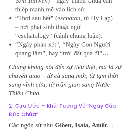
Yom Yahweh
) – ngày Thiên Chúa can
thiệp mạnh mẽ vào lịch sử.
“Thời sau hết” (
eschaton
, từ Hy Lạp)
– nơi phát sinh thuật ngữ
“eschatology” (cánh chung luận).
“Ngày phán xét”, “Ngày Con Người
quang lâm”, hay “trời đất qua đi”…
Chúng không nói đến sự tiêu diệt, mà là sự
chuyển giao – từ cũ sang mới, từ tạm thời
sang vĩnh cửu, từ trần gian sang Nước
Thiên Chúa.
2. Cựu Ước – Khải Tượng Về “Ngày Của
Đức Chúa”
Các ngôn sứ như
Giôen, Isaia, Amốt
…