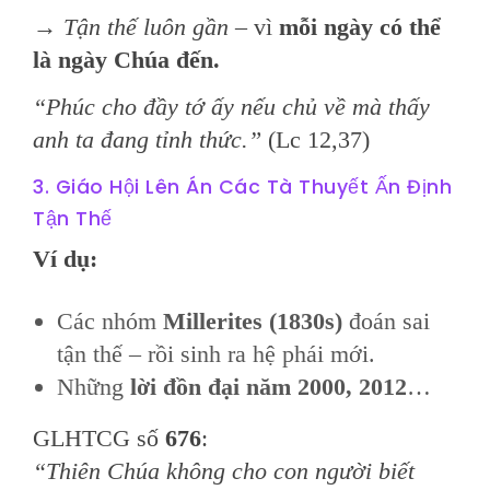
→
Tận thế luôn gần
– vì
mỗi ngày có thể
là ngày Chúa đến.
“Phúc cho đầy tớ ấy nếu chủ về mà thấy
anh ta đang tỉnh thức.”
(Lc 12,37)
3. Giáo Hội Lên Án Các Tà Thuyết Ấn Định
Tận Thế
Ví dụ:
Các nhóm
Millerites (1830s)
đoán sai
tận thế – rồi sinh ra hệ phái mới.
Những
lời đồn đại năm 2000, 2012
…
GLHTCG số
676
:
“Thiên Chúa không cho con người biết