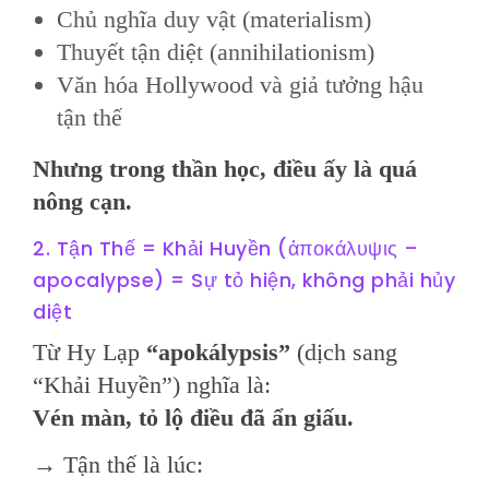
Chủ nghĩa duy vật (materialism)
Thuyết tận diệt (annihilationism)
Văn hóa Hollywood và giả tưởng hậu
tận thế
Nhưng trong thần học, điều ấy là quá
nông cạn.
2. Tận Thế = Khải Huyền (ἀποκάλυψις –
apocalypse) = Sự tỏ hiện, không phải hủy
diệt
Từ Hy Lạp
“apokálypsis”
(dịch sang
“Khải Huyền”) nghĩa là:
Vén màn, tỏ lộ điều đã ẩn giấu.
→ Tận thế là lúc: