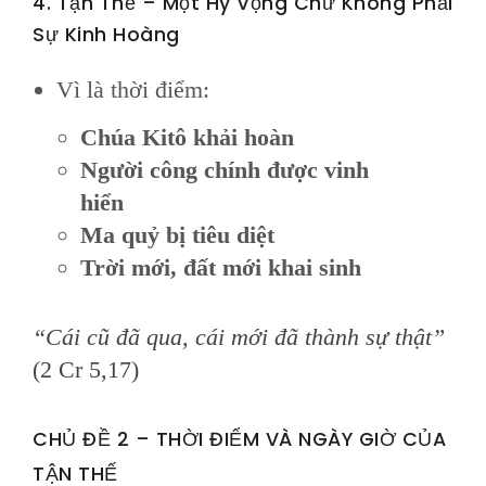
4. Tận Thế – Một Hy Vọng Chứ Không Phải
Sự Kinh Hoàng
Vì là thời điểm:
Chúa Kitô khải hoàn
Người công chính được vinh
hiển
Ma quỷ bị tiêu diệt
Trời mới, đất mới khai sinh
“Cái cũ đã qua, cái mới đã thành sự thật”
(2 Cr 5,17)
CHỦ ĐỀ 2 – THỜI ĐIỂM VÀ NGÀY GIỜ CỦA
TẬN THẾ