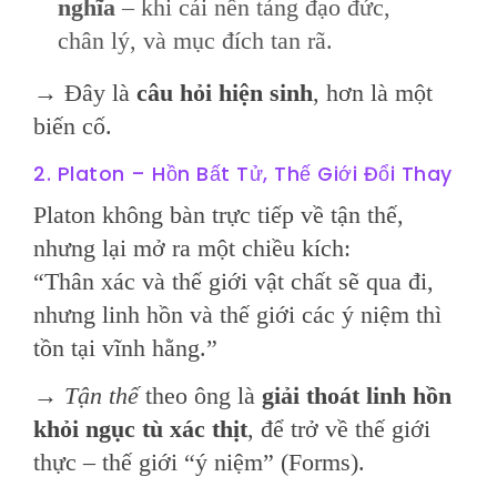
nghĩa
– khi cái nền tảng đạo đức,
chân lý, và mục đích tan rã.
→ Đây là
câu hỏi hiện sinh
, hơn là một
biến cố.
2. Platon – Hồn Bất Tử, Thế Giới Đổi Thay
Platon không bàn trực tiếp về tận thế,
nhưng lại mở ra một chiều kích:
“Thân xác và thế giới vật chất sẽ qua đi,
nhưng linh hồn và thế giới các ý niệm thì
tồn tại vĩnh hằng.”
→
Tận thế
theo ông là
giải thoát linh hồn
khỏi ngục tù xác thịt
, để trở về thế giới
thực – thế giới “ý niệm” (Forms).