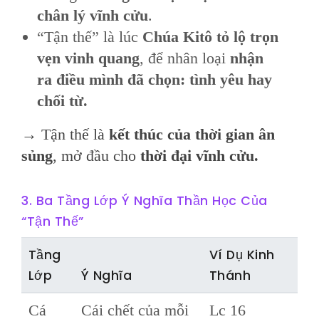
chân lý vĩnh cửu
.
“Tận thế” là lúc
Chúa Kitô tỏ lộ trọn
vẹn vinh quang
, để nhân loại
nhận
ra điều mình đã chọn: tình yêu hay
chối từ.
→ Tận thế là
kết thúc của thời gian ân
sủng
, mở đầu cho
thời đại vĩnh cửu.
3. Ba Tầng Lớp Ý Nghĩa Thần Học Của
“Tận Thế”
Tầng
Ví Dụ Kinh
Lớp
Ý Nghĩa
Thánh
Cá
Cái chết của mỗi
Lc 16