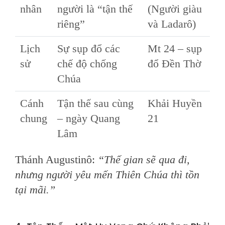
nhân
người là “tận thế
(Người giàu
riêng”
và Ladarô)
Lịch
Sự sụp đổ các
Mt 24 – sụp
sử
chế độ chống
đổ Đền Thờ
Chúa
Cánh
Tận thế sau cùng
Khải Huyền
chung
– ngày Quang
21
Lâm
Thánh Augustinô:
“Thế gian sẽ qua đi,
nhưng người yêu mến Thiên Chúa thì tồn
tại mãi.”